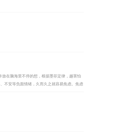
件放在脑海里不停的想，根据墨菲定律，越害怕
郁、不安等负面情绪，久而久之就容易焦虑。焦虑
]