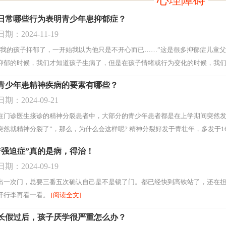
心理障碍
日常哪些行为表明青少年患抑郁症？
日期：2024-11-19
“我的孩子抑郁了，一开始我以为他只是不开心而已……”这是很多抑郁症儿童父
抑郁的时候，我们才知道孩子生病了，但是在孩子情绪或行为变化的时候，我们
青少年患精神疾病的要素有哪些？
日期：2024-09-21
在门诊医生接诊的精神分裂患者中，大部分的青少年患者都是在上学期间突然发
突然就精神分裂了”，那么，为什么会这样呢? 精神分裂好发于青壮年，多发于1
一般可归结为2大类因素：遗传因素和社会心理因素。调查数据显示，在精神类
“强迫症”真的是病，得治！
日期：2024-09-19
出一次门，总要三番五次确认自己是不是锁了门。都已经快到高铁站了，还在
开行李再看一看。
[阅读全文]
长假过后，孩子厌学很严重怎么办？