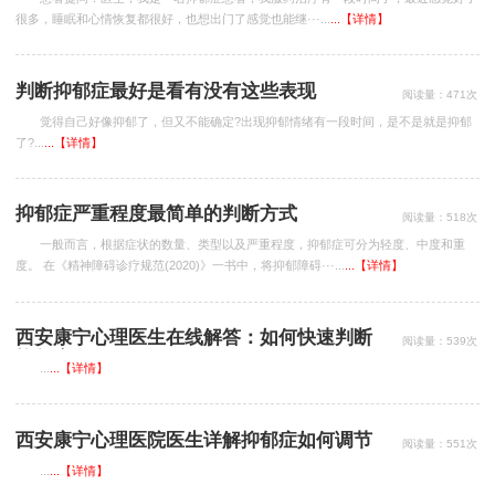
很多，睡眠和心情恢复都很好，也想出门了感觉也能继···...
...【详情】
判断抑郁症最好是看有没有这些表现
阅读量：471次
觉得自己好像抑郁了，但又不能确定?出现抑郁情绪有一段时间，是不是就是抑郁
了?...
...【详情】
抑郁症严重程度最简单的判断方式
阅读量：518次
一般而言，根据症状的数量、类型以及严重程度，抑郁症可分为轻度、中度和重
度。 在《精神障碍诊疗规范(2020)》一书中，将抑郁障碍···...
...【详情】
西安康宁心理医生在线解答：如何快速判断
阅读量：539次
抑郁症？
...
...【详情】
西安康宁心理医院医生详解抑郁症如何调节
阅读量：551次
大脑功能
...
...【详情】