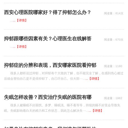
西安心理医院哪家好？得了抑郁怎么办？
阅读量：614次
...
...【详情】
抑郁跟哪些因素有关？心理医生在线解答
阅读量：670次
...
...【详情】
抑郁症的分辨和表现，西安哪家医院看抑郁
阅读量：1180
次
比较好？
很多人都听说过抑郁，对抑郁有个大致的了解，但不能完全了解，在感到伤心难过
后就会害怕自己是不是得抑郁了，自己吓自己。但大部···...
...【详情】
失眠怎样改善？西安治疗失眠的医院有哪
阅读量：1982
次
些？
很多人被睡眠不好困扰。多梦、睡眠浅、睡不着等等，持续的睡不好觉会导致失
眠。失眠影响着白天的精力和工作状态，因此怎么解决失···...
...【详情】