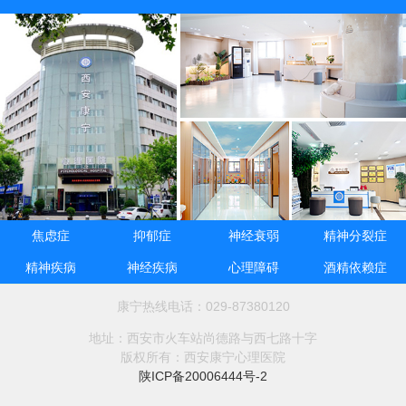
焦虑症
抑郁症
神经衰弱
精神分裂症
精神疾病
神经疾病
心理障碍
酒精依赖症
康宁热线电话：029-87380120
地址：西安市火车站尚德路与西七路十字
版权所有：西安康宁心理医院
陕ICP备20006444号-2