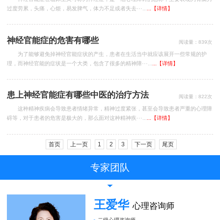
过度劳累，头痛，心烦，易发脾气，体力不足或者失去···...
...【详情】
神经官能症的危害有哪些
阅读量：839次
为了能够避免掉神经官能症状的产生，患者在生活当中就应该展开一些常规的护
理，而神经官能的症状是一个大类，包含了很多的精神障···...
...【详情】
患上神经官能症有哪些中医的治疗方法
阅读量：822次
这种精神疾病会导致患者情绪异常，精神过度紧张，甚至会导致患者严重的心理障
碍等，对于患者的危害是极大的，那么面对这种精神疾···...
...【详情】
首页
上一页
1
2
3
下一页
尾页
专家团队
王爱华
心理咨询师