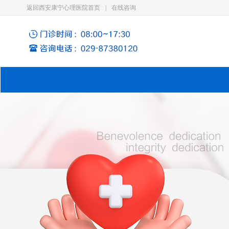
返回西安康宁心理医院首页
|
在线咨询