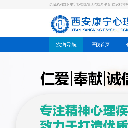
欢迎来到西安康宁心理医院预约挂号平台-西安精神
疾病导航
医院首页