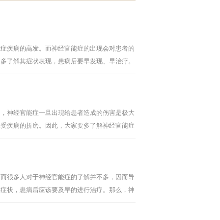
能症疾病的高发。而神经官能症的出现会对患者的
，多了解其症状表现，患病后要早发现、早治疗。
介绍。 1、心慌： 患者自己感觉心脏搏
[阅读
加，神经官能症一旦出现给患者造成的伤害是极大
深受疾病的折磨。因此，大家要多了解神经官能症
面请西安康宁心理医院医生为大家详细的介
[阅读
，而很多人对于神经官能症的了解并不多，因而导
其症状，患病后应该要及早的进行治疗。那么，神
、头部不适：头部不适是重度神经衰弱的症
[阅读