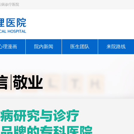
疾病诊疗医院
心理漫画
院内新闻
医生团队
来院路线