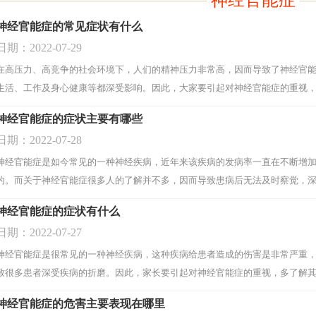
神经官能症
神经官能症的常见症状有什么
日期：2022-07-29
在高压力、高竞争的社会环境下，人们的精神压力非常高，因而导致了神经官
生活、工作及身心健康等都深受影响。因此，大家要引起对神经官能症的重视
那么，神经官能症的常见症状有什么？下面请西安康宁心理医院医生为大家详细的
神经官能症的症状主要有哪些
全文]
日期：2022-07-28
神经官能症是如今常见的一种神经疾病，近年来该疾病的发病率一直在不断增
的。而关于神经官能症很多人的了解并不多，因而导致患病后无法及时察觉，
的症状，患病后要早发现、早治疗。那么，神经官能症的症状主要有哪些？下
神经官能症的症状有什么
全文]
日期：2022-07-27
神经官能症是很常见的一种神经疾病，这种疾病给患者造成的伤害是非常严重
致很多患者深受疾病的折磨。因此，家长要引起对神经官能症的重视，多了解
经官能症的症状有什么？下面请西安康宁心理医院医生为大家详细的介绍。 1
神经官能症的危害主要表现在哪里
全文]