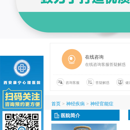
在线咨询
在线咨询客服答疑解惑
咨询客服
答疑解惑
健
首页
>
神经疾病
>
神经官能症